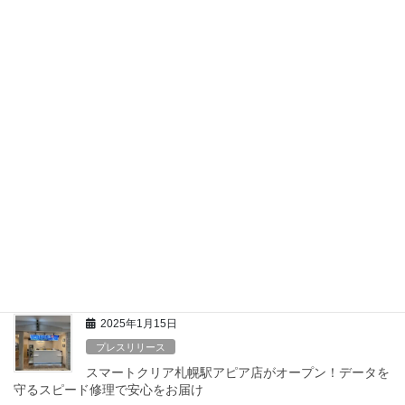
←TOPへ戻る
最近の投稿
2025年11月1日
お知らせ
スマートクリア東京昭島店がオープンしました。
2025年11月、スマートクリアは東京都昭島市の主要交通拠点であ
る「昭島駅」目の前の場所、モリタウン敷地内に、新店舗「スマ
ートクリア昭島駅前店」をオープンしました。スマートクリア
は、データを消さずにスピーディーなiPho […]
2025年1月15日
プレスリリース
スマートクリア札幌駅アピア店がオープン！データを
守るスピード修理で安心をお届け