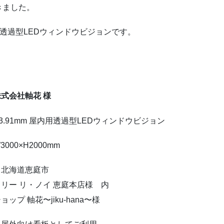
きました。
内透過型LEDウィンドウビジョンです。
式会社軸花 様
3.91mm 屋内用透過型LEDウィンドウビジョン
000×H2000mm
：北海道恵庭市
リー リ・ノイ 恵庭本店様 内
ップ 軸花〜jiku-hana〜様