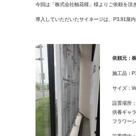
今回は「株式会社軸花様」様よりご依頼を頂
導入していただいたサイネージは、P3.91屋
依頼元：株
施工品：P
サイズ：W3
設置場所
供養ギャラ
フラワーショ