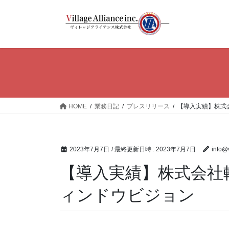
コ
ナ
ン
ビ
テ
ゲ
ン
ー
ツ
シ
へ
ョ
ス
ン
キ
に
ッ
移
HOME
業務日記
プレスリリース
【導入実績】株式
プ
動
2023年7月7日
/ 最終更新日時 :
2023年7月7日
info@
【導入実績】株式会社軸
ィンドウビジョン