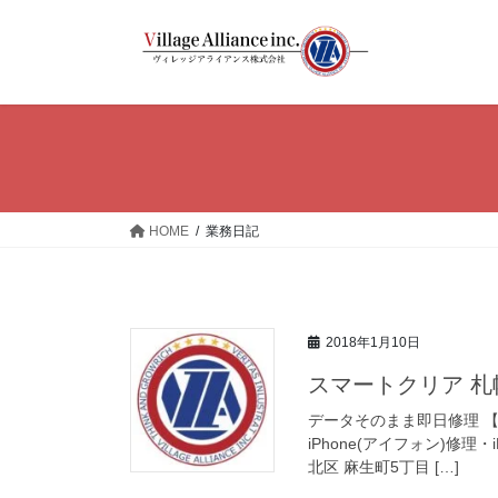
コ
ナ
ン
ビ
テ
ゲ
ン
ー
ツ
シ
へ
ョ
ス
ン
キ
に
ッ
移
HOME
業務日記
プ
動
2018年1月10日
スマートクリア 
データそのまま即日修理 【i
iPhone(アイフォン)修理・
北区 麻生町5丁目 […]